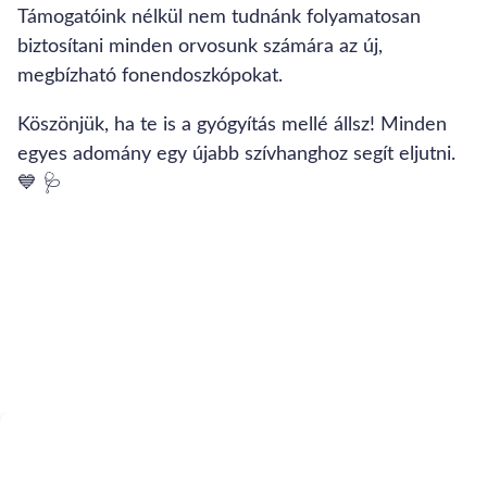
Támogatóink nélkül nem tudnánk folyamatosan
biztosítani minden orvosunk számára az új,
megbízható fonendoszkópokat.
Köszönjük, ha te is a gyógyítás mellé állsz! Minden
egyes adomány egy újabb szívhanghoz segít eljutni.
💙 🩺
Hoztunk néhány indokot, hogy miért
támogass minket!