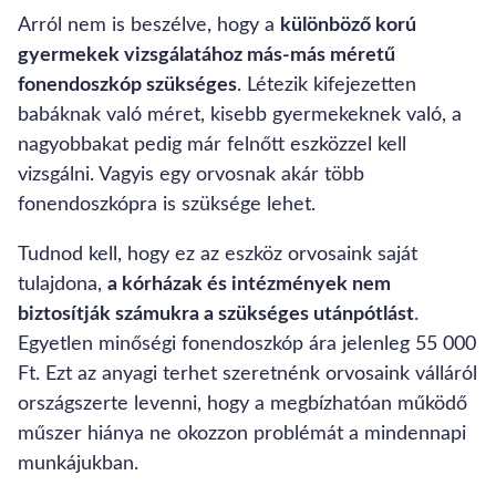
Arról nem is beszélve, hogy a
különböző korú
gyermekek vizsgálatához más-más méretű
fonendoszkóp szükséges
. Létezik kifejezetten
babáknak való méret, kisebb gyermekeknek való, a
nagyobbakat pedig már felnőtt eszközzel kell
vizsgálni. Vagyis egy orvosnak akár több
fonendoszkópra is szüksége lehet.
Tudnod kell, hogy ez az eszköz orvosaink saját
tulajdona,
a kórházak és intézmények nem
biztosítják számukra a szükséges utánpótlást
.
Egyetlen minőségi fonendoszkóp ára jelenleg 55 000
Ft. Ezt az anyagi terhet szeretnénk orvosaink válláról
országszerte levenni, hogy a megbízhatóan működő
műszer hiánya ne okozzon problémát a mindennapi
munkájukban.