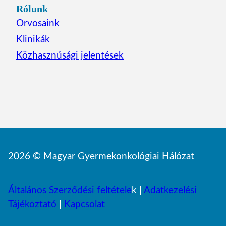
Rólunk
Orvosaink
Klinikák
Közhasznúsági jelentések
2026 © Magyar Gyermekonkológiai Hálózat
Általános Szerződési feltétele
k |
Adatkezelési
Tájékoztató
|
Kapcsolat