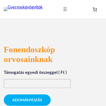
Ugrás
a
tartalomhoz
Fonendoszkóp
orvosainknak
Támogatás egyedi összeggel
( Ft )
ADOMÁNYOZÁS