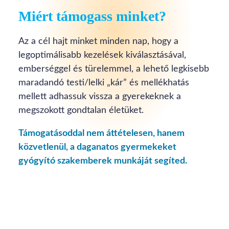
Miért támogass minket?
Az a cél hajt minket minden nap, hogy a
legoptimálisabb kezelések kiválasztásával,
emberséggel és türelemmel, a lehető legkisebb
maradandó testi/lelki „kár” és mellékhatás
mellett adhassuk vissza a gyerekeknek a
megszokott gondtalan életüket.
Támogatásoddal nem áttételesen, hanem
közvetlenül, a daganatos gyermekeket
gyógyító szakemberek munkáját segíted.