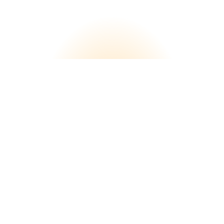
Sok kicsi sokra megy
Mi minden támogatónkat nagy becsben tartjuk,
és fontos feladatunknak érezzük, hogy
megmutassuk: adományod a lehető legjobb
helyre kerül. Ezért ha a támogatáskor
hozzájárulsz email címed megadásához,
beszámolót fogunk küldeni neked arról mire is
költjük adományodat!